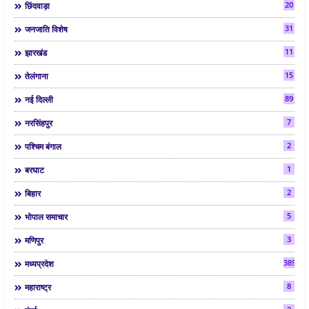
20
छिंदवाड़ा
31
जनजाति विशेष
11
झारखंड
15
तेलंगाना
89
नई दिल्ली
7
नरसिंहपुर
2
पश्चिम बंगाल
1
बरघाट
2
बिहार
5
भोपाल समाचार
3
मणिपुर
3892
मध्यप्रदेश
8
महाराष्ट्र