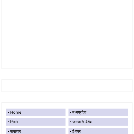
Home
मध्यप्रदेश
सिवनी
जनजाति विशेष
समाचार
ई-पेपर