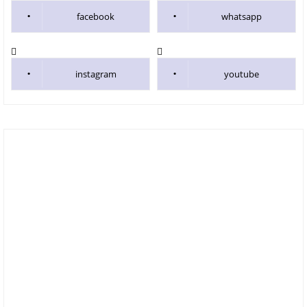
facebook
whatsapp
instagram
youtube