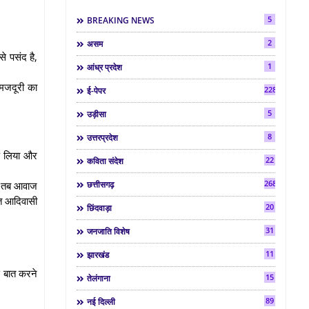
5
BREAKING NEWS
2
असम
े पसंद है,
1
आंध्र प्रदेश
 मजदूरी का
2286
ई-पेपर
5
उड़ीसा
8
उत्तरप्रदेश
कड़ लिया और
22
कविता संदेश
268
या तब आवाज
छत्तीसगढ़
ित आदिवासी
20
छिंदवाड़ा
31
जनजाति विशेष
11
झारखंड
े बात करने
15
तेलंगाना
89
नई दिल्ली