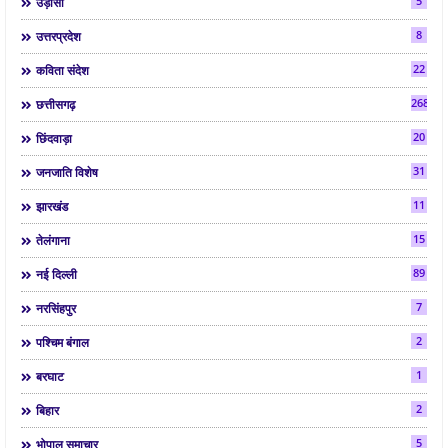
5
उड़ीसा
8
उत्तरप्रदेश
22
कविता संदेश
268
छत्तीसगढ़
20
छिंदवाड़ा
31
जनजाति विशेष
11
झारखंड
15
तेलंगाना
89
नई दिल्ली
7
नरसिंहपुर
2
पश्चिम बंगाल
1
बरघाट
2
बिहार
5
भोपाल समाचार