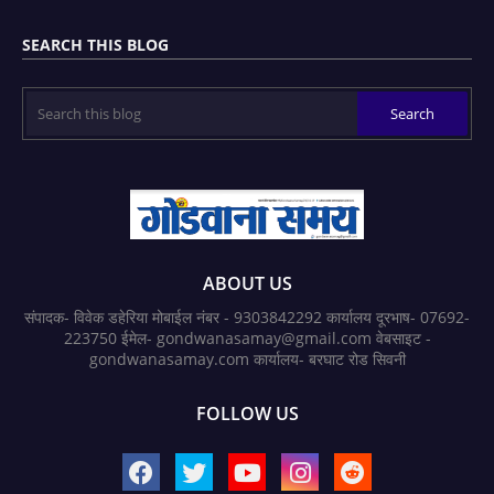
SEARCH THIS BLOG
ABOUT US
संपादक- विवेक डहेरिया मोबाईल नंबर - 9303842292 कार्यालय दूरभाष- 07692-
223750 ईमेल- gondwanasamay@gmail.com वेबसाइट -
gondwanasamay.com कार्यालय- बरघाट रोड सिवनी
FOLLOW US