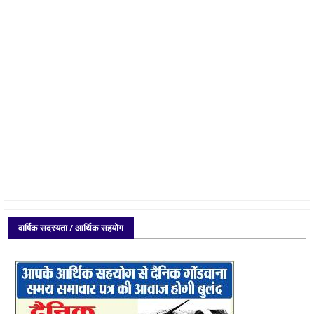
वार्षिक सदस्यता / आर्थिक सहयोग