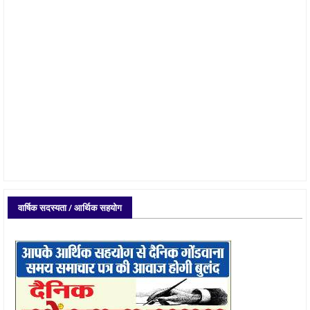
वार्षिक सदस्यता / आर्थिक सहयोग