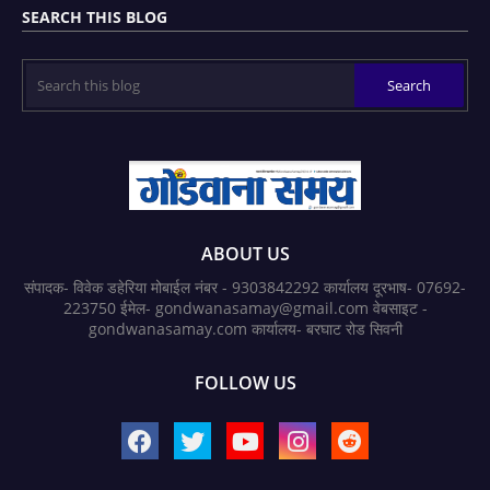
SEARCH THIS BLOG
ABOUT US
संपादक- विवेक डहेरिया मोबाईल नंबर - 9303842292 कार्यालय दूरभाष- 07692-
223750 ईमेल- gondwanasamay@gmail.com वेबसाइट -
gondwanasamay.com कार्यालय- बरघाट रोड सिवनी
FOLLOW US