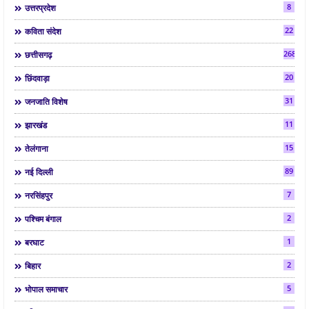
8
उत्तरप्रदेश
22
कविता संदेश
268
छत्तीसगढ़
20
छिंदवाड़ा
31
जनजाति विशेष
11
झारखंड
15
तेलंगाना
89
नई दिल्ली
7
नरसिंहपुर
2
पश्चिम बंगाल
1
बरघाट
2
बिहार
5
भोपाल समाचार