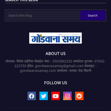
ABOUT US
संपादक- विवेक डहेरिया मोबाईल नंबर - 9303842292 कार्यालय दूरभाष- 07692-
223750 ईमेल- gondwanasamay@gmail.com वेबसाइट -
gondwanasamay.com कार्यालय- बरघाट रोड सिवनी
FOLLOW US