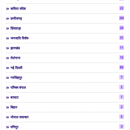
22
कविता संदेश
268
छत्तीसगढ़
20
छिंदवाड़ा
31
जनजाति विशेष
11
झारखंड
15
तेलंगाना
89
नई दिल्ली
7
नरसिंहपुर
2
पश्चिम बंगाल
1
बरघाट
2
बिहार
5
भोपाल समाचार
3
मणिपुर