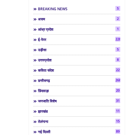
5
BREAKING NEWS
2
असम
1
आंध्र प्रदेश
2286
ई-पेपर
5
उड़ीसा
8
उत्तरप्रदेश
22
कविता संदेश
268
छत्तीसगढ़
20
छिंदवाड़ा
31
जनजाति विशेष
11
झारखंड
15
तेलंगाना
89
नई दिल्ली