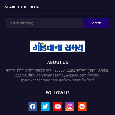
SEARCH THIS BLOG
ABOUT US
संपादक- विवेक डहेरिया मोबाईल नंबर - 9303842292 कार्यालय दूरभाष- 07692-
223750 ईमेल- gondwanasamay@gmail.com वेबसाइट -
gondwanasamay.com कार्यालय- बरघाट रोड सिवनी
FOLLOW US