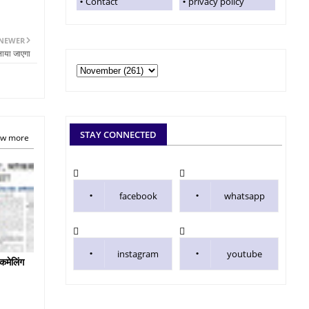
Contact
privacy policy
NEWER
ाया जाएगा
STAY CONNECTED
w more
facebook
whatsapp
instagram
youtube
कमेलिंग