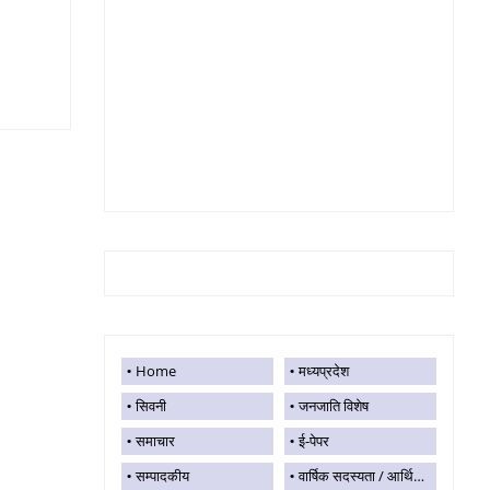
Home
मध्यप्रदेश
सिवनी
जनजाति विशेष
समाचार
ई-पेपर
सम्पादकीय
वार्षिक सदस्यता / आर्थिक सहयोग