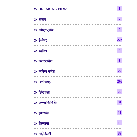
5
BREAKING NEWS
2
असम
1
आंध्र प्रदेश
2286
ई-पेपर
5
उड़ीसा
8
उत्तरप्रदेश
22
कविता संदेश
268
छत्तीसगढ़
20
छिंदवाड़ा
31
जनजाति विशेष
11
झारखंड
15
तेलंगाना
89
नई दिल्ली