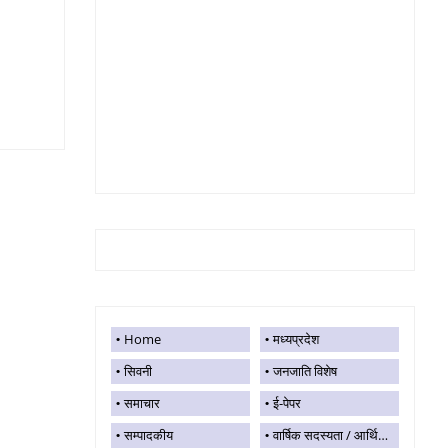
Home
मध्यप्रदेश
सिवनी
जनजाति विशेष
समाचार
ई-पेपर
सम्पादकीय
वार्षिक सदस्यता / आर्थिक सहयोग