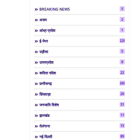
5
BREAKING NEWS
2
असम
1
आंध्र प्रदेश
2286
ई-पेपर
5
उड़ीसा
8
उत्तरप्रदेश
22
कविता संदेश
268
छत्तीसगढ़
20
छिंदवाड़ा
31
जनजाति विशेष
11
झारखंड
15
तेलंगाना
89
नई दिल्ली