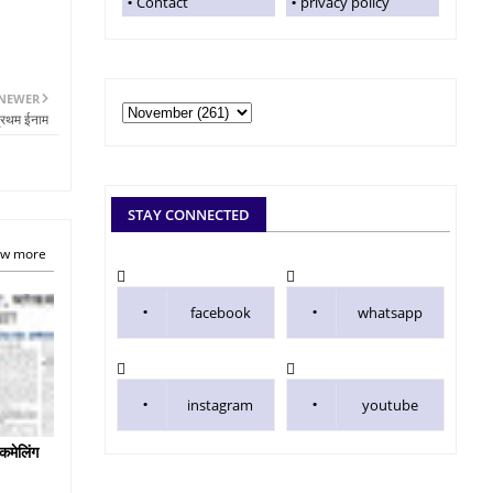
Contact
privacy policy
NEWER
प्रथम ईनाम
STAY CONNECTED
w more
facebook
whatsapp
instagram
youtube
कमेलिंग