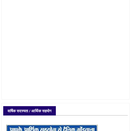
वार्षिक सदस्यता / आर्थिक सहयोग