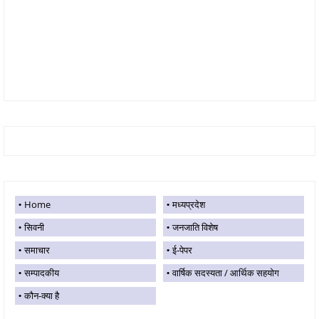
Home
मध्यप्रदेश
सिवनी
जनजाति विशेष
समाचार
ई-पेपर
सम्पादकीय
वार्षिक सदस्यता / आर्थिक सहयोग
कौन-क्या है