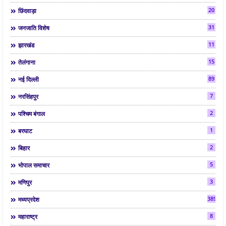
20
छिंदवाड़ा
31
जनजाति विशेष
11
झारखंड
15
तेलंगाना
89
नई दिल्ली
7
नरसिंहपुर
2
पश्चिम बंगाल
1
बरघाट
2
बिहार
5
भोपाल समाचार
3
मणिपुर
3892
मध्यप्रदेश
8
महाराष्ट्र