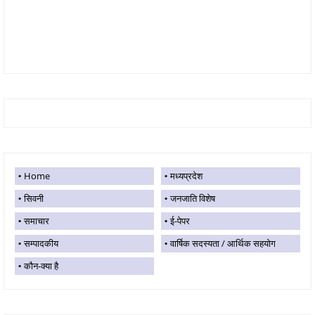
Home
मध्यप्रदेश
सिवनी
जनजाति विशेष
समाचार
ई-पेपर
सम्पादकीय
वार्षिक सदस्यता / आर्थिक सहयोग
कौन-क्या है