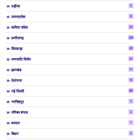
5
उड़ीसा
8
उत्तरप्रदेश
22
कविता संदेश
268
छत्तीसगढ़
20
छिंदवाड़ा
31
जनजाति विशेष
11
झारखंड
15
तेलंगाना
89
नई दिल्ली
7
नरसिंहपुर
2
पश्चिम बंगाल
1
बरघाट
2
बिहार