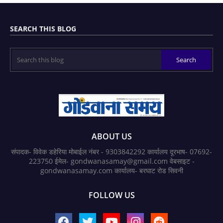
SEARCH THIS BLOG
ABOUT US
संपादक- विवेक डहेरिया मोबाईल नंबर - 9303842292 कार्यालय दूरभाष- 07692-
223750 ईमेल- gondwanasamay@gmail.com वेबसाइट -
gondwanasamay.com कार्यालय- बरघाट रोड सिवनी
FOLLOW US