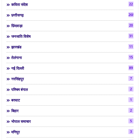
22
कविता संदेश
268
छत्तीसगढ़
20
छिंदवाड़ा
31
जनजाति विशेष
11
झारखंड
15
तेलंगाना
89
नई दिल्ली
7
नरसिंहपुर
2
पश्चिम बंगाल
1
बरघाट
2
बिहार
5
भोपाल समाचार
3
मणिपुर