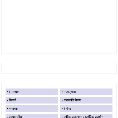
Home
मध्यप्रदेश
सिवनी
जनजाति विशेष
समाचार
ई-पेपर
सम्पादकीय
वार्षिक सदस्यता / आर्थिक सहयोग