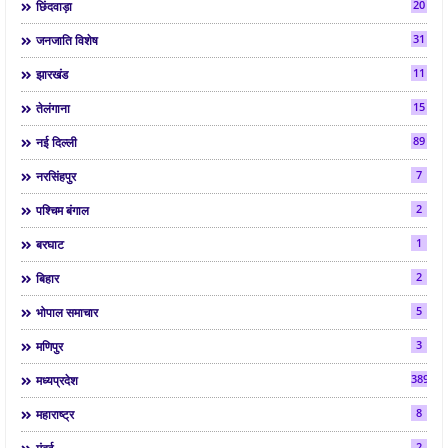
20
छिंदवाड़ा
31
जनजाति विशेष
11
झारखंड
15
तेलंगाना
89
नई दिल्ली
7
नरसिंहपुर
2
पश्चिम बंगाल
1
बरघाट
2
बिहार
5
भोपाल समाचार
3
मणिपुर
3892
मध्यप्रदेश
8
महाराष्ट्र
2