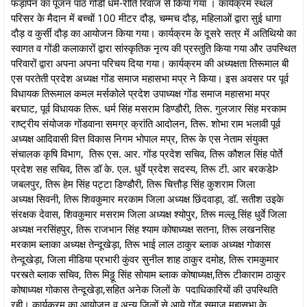
फड़ापेन का पूजन पाठ गोंडी धर्म-रीति रिवाज से किया गया । कार्यक्रम स्थल
परिसर के मैदान में बच्चों 100 मीटर दौड़, चम्मच दौड़, महिलाओं द्वारा सुई धागा
दौड़ व कुर्सी दौड़ का आयोजन किया गया। कार्यक्रम के दूसरे सत्र में अतिथियो का
स्वागत व गोंडी कलाकारों द्वारा सांस्कृतिक नृत्य की प्रस्तुति किया गया और उपस्थित
परिवारों द्वारा अपना अपना परिचय दिया गया। कार्यक्रम की अध्यक्षता तिरूमाल बी
एस परतेती प्रदेश अध्यक्ष गोंड समाज महासभा मप्र ने किया। इस अवसर पर पूर्व
विधायक तिरूमाल कमल मर्सकोले प्रदेश उपाध्यक्ष गोंड समाज महासभा मप्र
बरघाट, पूर्व विधायक तिरू. धर्म सिंह मसराम डिण्डौरी, तिरू. गुलजार सिंह मरकाम
राष्ट्रीय संयोजक गोंडवाना समग्र क्रांति आदोलन, तिरू. शोभा राम भलावी पूर्व
अध्यक्ष आदिवासी वित्त विकास निगम भोपाल मप्र, तिरू के एस नेताम संयुक्त
संचालक कृषि विभाग, तिरू एस. आर. गोंड प्रदेश सचिव, तिरू कौशल सिंह पोर्ते
प्रदेश सह सचिव, तिरू डॉ के. एल. धुर्वे प्रदेश सदस्य, तिरू टी. आर बरकडेÞ
जबलपुर, तिरू हेम सिंह पट्टा डिण्डौरी, तिरू चित्तौड़ सिंह कुशराम जिला
अध्यक्ष सिवनी, तिरू शिवकुमार मरकाम जिला अध्यक्ष छिंदवाड़ा, डॉ. सतीश उइके
संरक्षक देवास, शिवकुमार मसराम जिला अध्यक्ष श्योपुर, तिरू मल्लू सिंह धुर्वे जिला
अध्यक्ष नरसिंहपुर, तिरू राजभान सिंह श्याम कोषाध्यक्ष सतना, तिरू लखनसिह
मरकाम ब्लाका अध्यक्ष तेन्दूखेड़ा, तिरू भाई लाल ठाकुर ब्लाक अध्यक्ष गोकास
तेन्दूखेड़ा, जिला मीडिया प्रभारी कुंवर सुनील शाह ठाकुर दमोह, तिरू रामकुमार
परस्त्ते ब्लाक सचिव, तिरू मिठ्ठू सिंह सोयाम ब्लाक कोषाध्यक्ष,तिरू टीकाराम ठाकुर
कोषाध्यक्ष गोकास तेन्दूखेड़ा,सहित अनेक जिलों के पदाधिकारियों की उपस्थिति
रही। कार्यक्रम का आयोजन व अन्य जिलों से आये गोंड समाज महासभा के