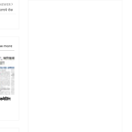
NEWER
 लगाये रोक
w more
कमेलिंग