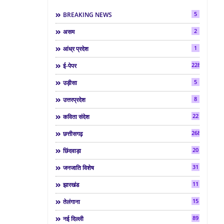
5
BREAKING NEWS
2
असम
1
आंध्र प्रदेश
2286
ई-पेपर
5
उड़ीसा
8
उत्तरप्रदेश
22
कविता संदेश
268
छत्तीसगढ़
20
छिंदवाड़ा
31
जनजाति विशेष
11
झारखंड
15
तेलंगाना
89
नई दिल्ली