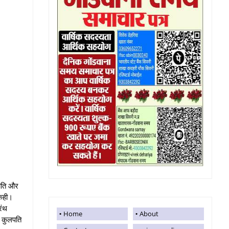
नीति और
 कही।
रंथ
Home
About
े कुलपति