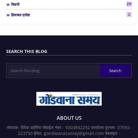
2763
सिवनी
2
हिमाचल प्रदेश
SEARCH THIS BLOG
ABOUT US
संपादक- विवेक डहेरिया मोबाईल नंबर - 9303842292 कार्यालय दूरभाष- 07692-
223750 ईमेल- gondwanasamay@gmail.com वेबसाइट -