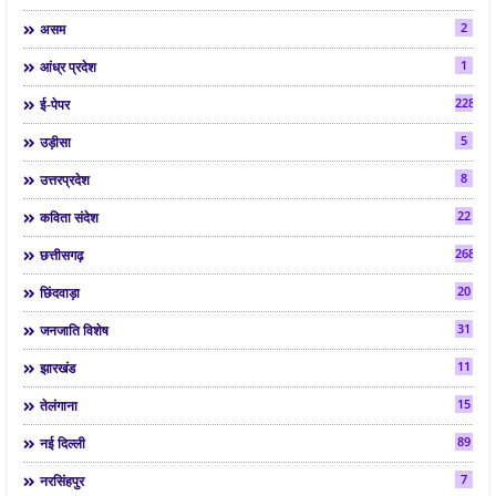
2
असम
1
आंध्र प्रदेश
2286
ई-पेपर
5
उड़ीसा
8
उत्तरप्रदेश
22
कविता संदेश
268
छत्तीसगढ़
20
छिंदवाड़ा
31
जनजाति विशेष
11
झारखंड
15
तेलंगाना
89
नई दिल्ली
7
नरसिंहपुर