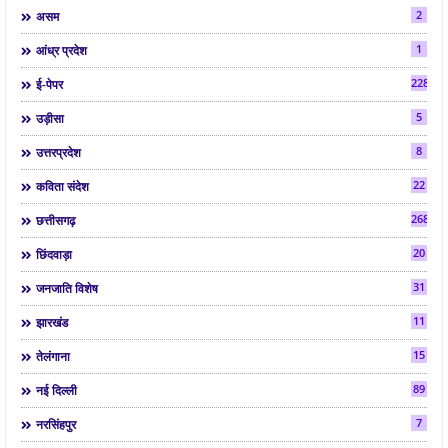
2
असम
1
आंध्र प्रदेश
2286
ई-पेपर
5
उड़ीसा
8
उत्तरप्रदेश
22
कविता संदेश
268
छत्तीसगढ़
20
छिंदवाड़ा
31
जनजाति विशेष
11
झारखंड
15
तेलंगाना
89
नई दिल्ली
7
नरसिंहपुर