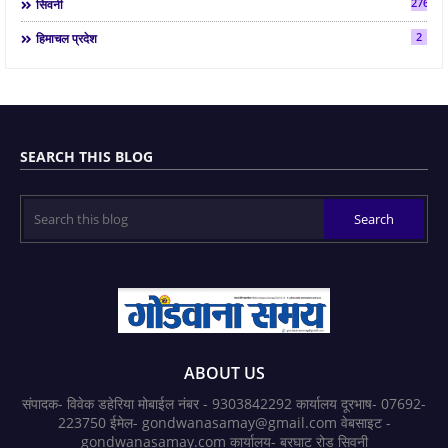
2763
सिवनी
2
हिमाचल प्रदेश
SEARCH THIS BLOG
ABOUT US
संपादक- विवेक डहेरिया मोबाईल नंबर - 9303842292 कार्यालय दूरभाष- 07692-
223750 ईमेल- gondwanasamay@gmail.com वेबसाइट -
gondwanasamay.com कार्यालय- बरघाट रोड सिवनी