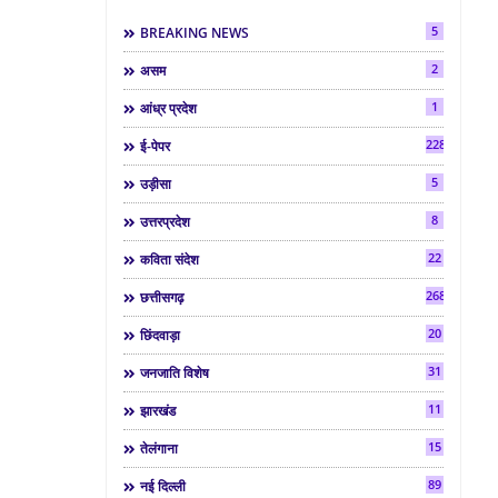
5
BREAKING NEWS
2
असम
1
आंध्र प्रदेश
2286
ई-पेपर
5
उड़ीसा
8
उत्तरप्रदेश
22
कविता संदेश
268
छत्तीसगढ़
20
छिंदवाड़ा
31
जनजाति विशेष
11
झारखंड
15
तेलंगाना
89
नई दिल्ली