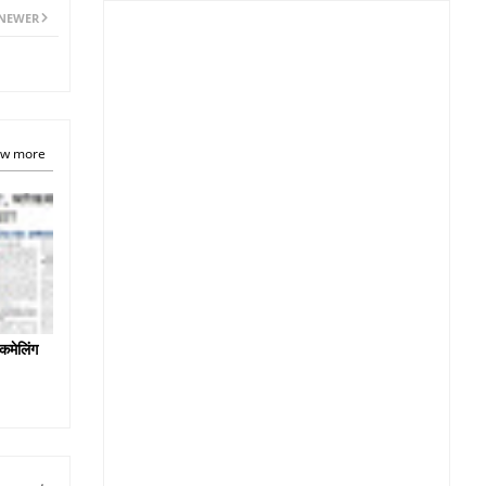
NEWER
w more
कमेलिंग