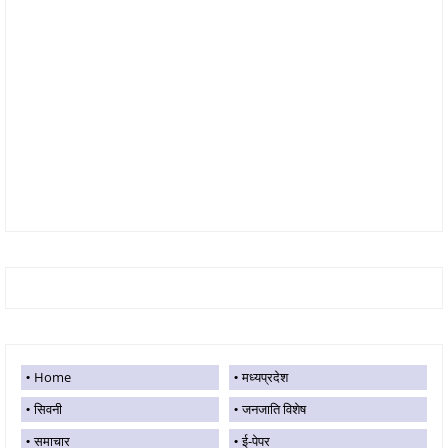
Home
मध्यप्रदेश
सिवनी
जनजाति विशेष
समाचार
ई-पेपर