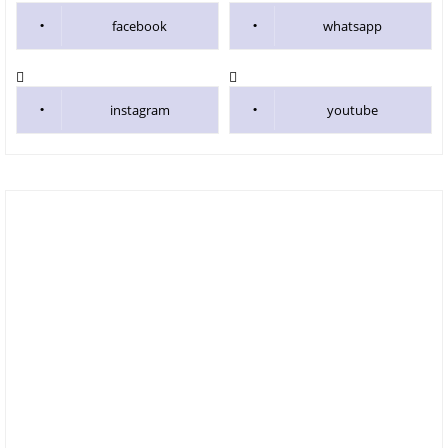
facebook
whatsapp
instagram
youtube