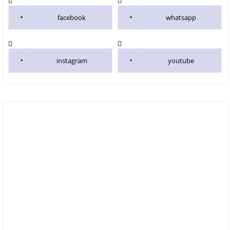
facebook
whatsapp
instagram
youtube