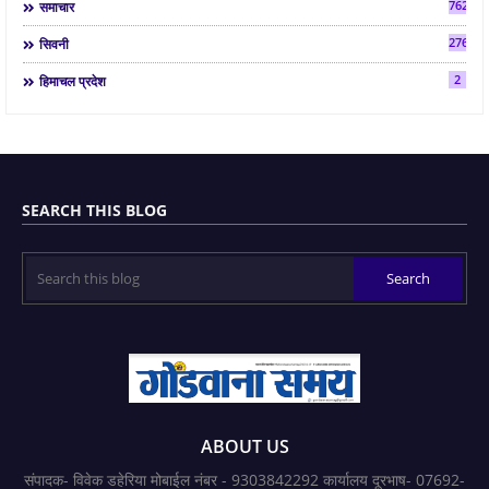
7624
समाचार
2763
सिवनी
2
हिमाचल प्रदेश
SEARCH THIS BLOG
ABOUT US
संपादक- विवेक डहेरिया मोबाईल नंबर - 9303842292 कार्यालय दूरभाष- 07692-