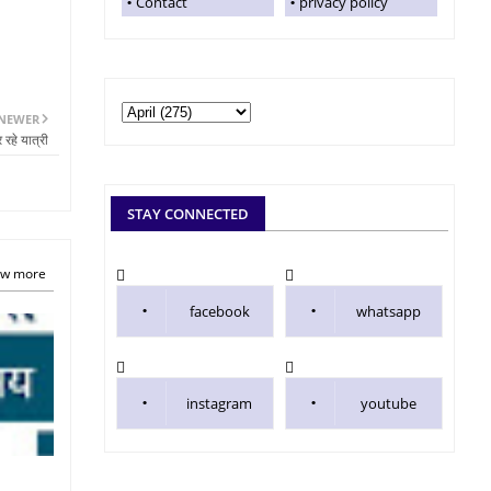
Contact
privacy policy
NEWER
रहे यात्री
STAY CONNECTED
w more
facebook
whatsapp
instagram
youtube