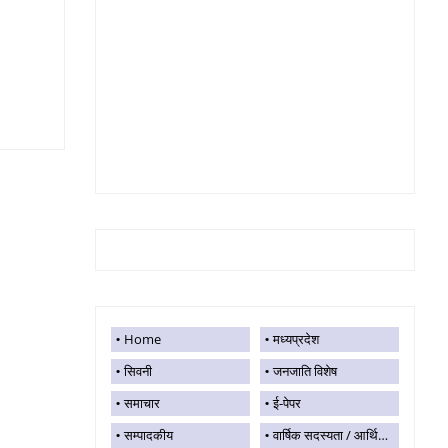
Home
मध्यप्रदेश
सिवनी
जनजाति विशेष
समाचार
ई-पेपर
सम्पादकीय
वार्षिक सदस्यता / आर्थिक सहयोग