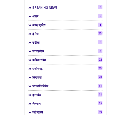
5
BREAKING NEWS
2
असम
1
आंध्र प्रदेश
2286
ई-पेपर
5
उड़ीसा
8
उत्तरप्रदेश
22
कविता संदेश
268
छत्तीसगढ़
20
छिंदवाड़ा
31
जनजाति विशेष
11
झारखंड
15
तेलंगाना
89
नई दिल्ली