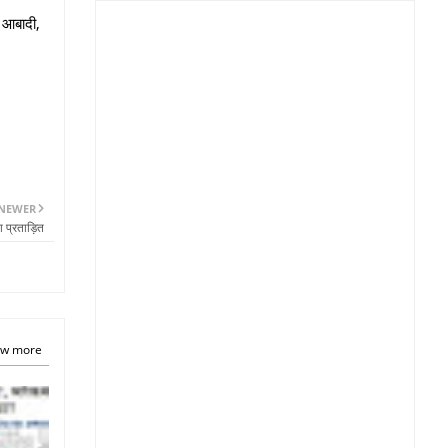
 आबादी,
NEWER
ा प्रताड़ित
w more