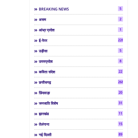
5
BREAKING NEWS
2
असम
1
आंध्र प्रदेश
2286
ई-पेपर
5
उड़ीसा
8
उत्तरप्रदेश
22
कविता संदेश
268
छत्तीसगढ़
20
छिंदवाड़ा
31
जनजाति विशेष
11
झारखंड
15
तेलंगाना
89
नई दिल्ली