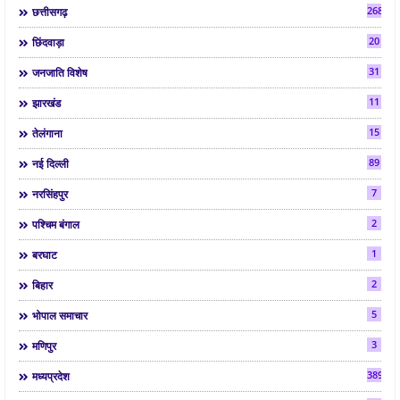
268
छत्तीसगढ़
20
छिंदवाड़ा
31
जनजाति विशेष
11
झारखंड
15
तेलंगाना
89
नई दिल्ली
7
नरसिंहपुर
2
पश्चिम बंगाल
1
बरघाट
2
बिहार
5
भोपाल समाचार
3
मणिपुर
3892
मध्यप्रदेश