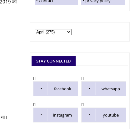
Contact
privacy policy
ल 2019 को
STAY CONNECTED
facebook
whatsapp
instagram
youtube
ा था।