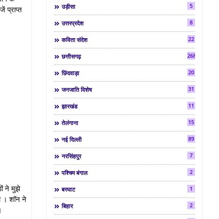
5
उड़ीसा
ं प्राप्त
8
उत्तरप्रदेश
22
कविता संदेश
268
छत्तीसगढ़
20
छिंदवाड़ा
31
जनजाति विशेष
11
झारखंड
15
तेलंगाना
89
नई दिल्ली
7
नरसिंहपुर
2
पश्चिम बंगाल
 ने मुझे
1
बरघाट
था । शॉन ने
2
बिहार
।