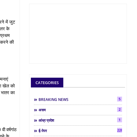
े में जुट
ौलर के
वप्रथम
ण करने की
ामनाएं
CATEGORIES
ैंग खेल को
कर भातर का
5
BREAKING NEWS
2
असम
1
आंध्र प्रदेश
वी वर्षगांठ
2286
ई-पेपर
ाने के