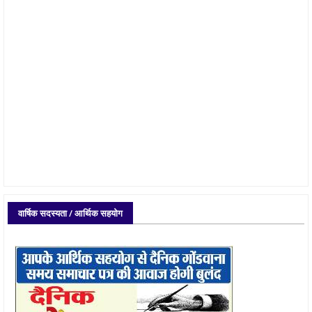
वार्षिक सदस्यता / आर्थिक सहयोग