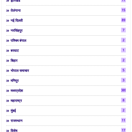
झारखंड
15
तेलंगाना
89
नई दिल्ली
7
नरसिंहपुर
2
पश्चिम बंगाल
1
बरघाट
2
बिहार
5
भोपाल समाचार
3
मणिपुर
3892
मध्यप्रदेश
8
महाराष्ट्र
2
मुंबई
11
राजस्थान
17
विशेष