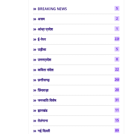
5
BREAKING NEWS
2
असम
1
आंध्र प्रदेश
2286
ई-पेपर
5
उड़ीसा
8
उत्तरप्रदेश
22
कविता संदेश
268
छत्तीसगढ़
20
छिंदवाड़ा
31
जनजाति विशेष
11
झारखंड
15
तेलंगाना
89
नई दिल्ली