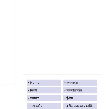
Home
मध्यप्रदेश
सिवनी
जनजाति विशेष
समाचार
ई-पेपर
सम्पादकीय
वार्षिक सदस्यता / आर्थिक सहयोग