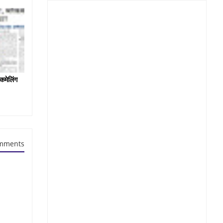
कमेलिंग
mments