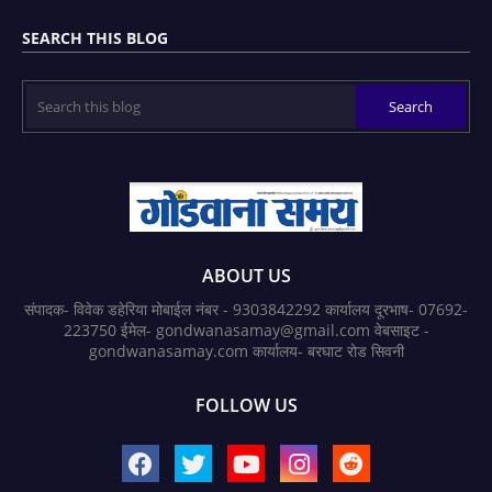
SEARCH THIS BLOG
ABOUT US
संपादक- विवेक डहेरिया मोबाईल नंबर - 9303842292 कार्यालय दूरभाष- 07692-
223750 ईमेल- gondwanasamay@gmail.com वेबसाइट -
gondwanasamay.com कार्यालय- बरघाट रोड सिवनी
FOLLOW US