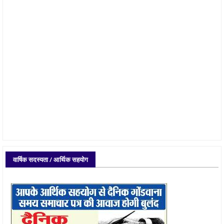
वार्षिक सदस्यता / आर्थिक सहयोग