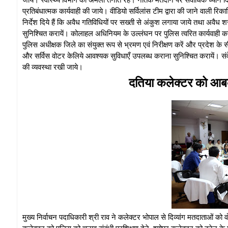
प्रतिबंधात्मक कार्यवाही की जाये। वीडियो सर्विलांस टीम द्वारा की जाने वाली रिक
निर्देश दिये हैं कि अवैध गतिविधियों पर सख्ती से अंकुश लगाया जाये तथा अवै
सुनिश्‍चित करायें। कोलाहल अधिनियम के उल्‍लंघन पर पुलिस त्‍वरित कार्यवा
पुलिस अधीक्षक जिले का संयुक्‍त रूप से भ्रमण एवं निरीक्षण करें और प्रदेश के सीमा
और सर्विस वोटर के‍लिये आवश्‍यक सुविधाएँ उपलब्‍ध कराना सुनिश्चित करायें। संवे
की व्‍यवस्‍था रखी जाये।
दतिया कलेक्‍टर को आबका
मुख्‍य निर्वाचन पदाधिकारी श्री राव ने कलेक्‍टर भोपाल से दिव्‍यांग मतदाताओं को
कलेक्‍टर को पुलिस को चुनाव संबंधी प्रशिक्षण देने, श्‍योपुर कलेक्‍टर को ट्रे