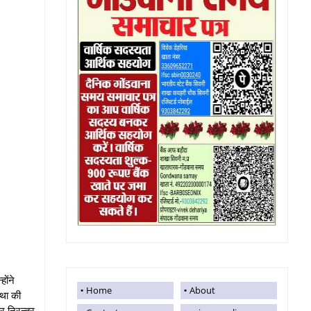
होंने
Home
About
‍था की
 निरन्‍तर