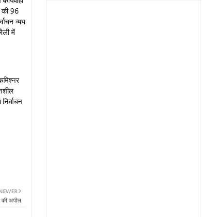
ों की 96
वाचन व्‍यय
ली में
मिश्‍नर
ेदनशील
 निर्वाचन
NEWER
े की अपील