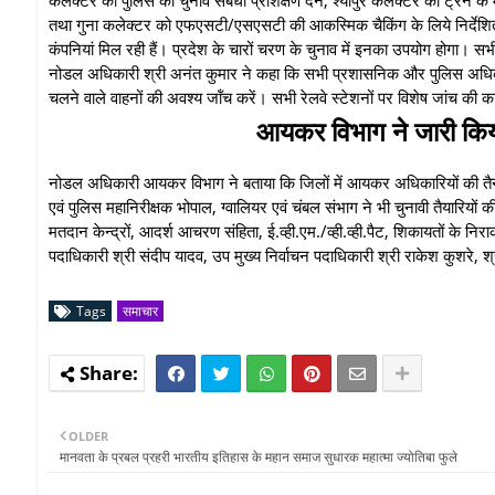
तथा गुना कलेक्‍टर को एफएसटी/एसएसटी की आकस्मिक चैकिंग के लिये निर्देशित क
कंपनियां मिल रही हैं। प्रदेश के चारों चरण के चुनाव में इनका उपयोग होगा। सभी 
नोडल अधिकारी श्री अनंत कुमार ने कहा कि सभी प्रशासनिक और पुलिस अधिकारी निर्व
चलने वाले वाहनों की अवश्‍य जॉंच करें। सभी रेलवे स्‍टेशनों पर विशेष जांच की क
आयकर विभाग ने जारी कि
नोडल अधिकारी आयकर विभाग ने बताया कि जिलों में आयकर अधिकारियों की तै
एवं पुलिस महानिरीक्षक भोपाल, ग्‍वालियर एवं चंबल संभाग ने भी चुनावी तैयारियों क
मतदान केन्‍द्रों, आदर्श आचरण संहिता, ई.व्‍ही.एम./व्‍ही.व्‍ही.पैट, शिकायतों के 
पदाधिकारी श्री संदीप यादव, उप मुख्‍य निर्वाचन पदाधिकारी श्री राकेश कुशरे, 
Tags
समाचार
OLDER
मानवता के प्रबल प्रहरी भारतीय इतिहास के महान समाज सुधारक महात्मा ज्योतिबा फुले