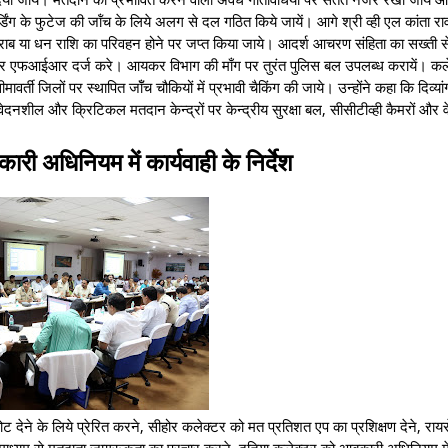
ार्डिंग के फुटेज की जॉंच के लिये अलग से दल गठित किये जायें। आगे श्री व्ही एल कांता राव
ध शराब या धन राशि का परिवहन होने पर जप्‍त किया जाये। आदर्श आचरण संहिता का सख्‍ती 
ही कर एफआईआर दर्ज करे। आयकर विभाग की माँग पर तुरंत पुलिस बल उपलब्‍ध करायें। कल
वर्ती जिलों पर स्‍थापित जॉँच चौकियों में प्रभावी चैकिंग की जाये। उन्होंने कहा कि दिव्‍य
दनशील और क्रिटिकल मतदान केन्‍द्रों पर केन्‍द्रीय सुरक्षा बल, सीसीटीव्‍ही कैमरों और व
री अधिनियम में कार्यवाही के निर्देश
 वोट देने के लिये प्रेरित करने, सीहोर कलेक्‍टर को मत प्रतिशत एप का प्रशिक्षण देने, राय
न के माध्‍यम से मतदाता जागरूकता का प्रचार करने, दतिया कलेक्‍टर को आबकारी अधिनियम में