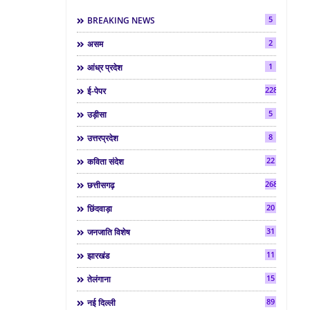
5
BREAKING NEWS
2
असम
1
आंध्र प्रदेश
2286
ई-पेपर
5
उड़ीसा
8
उत्तरप्रदेश
22
कविता संदेश
268
छत्तीसगढ़
20
छिंदवाड़ा
31
जनजाति विशेष
11
झारखंड
15
तेलंगाना
89
नई दिल्ली