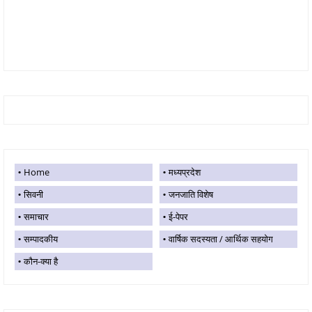
Home
मध्यप्रदेश
सिवनी
जनजाति विशेष
समाचार
ई-पेपर
सम्पादकीय
वार्षिक सदस्यता / आर्थिक सहयोग
कौन-क्या है