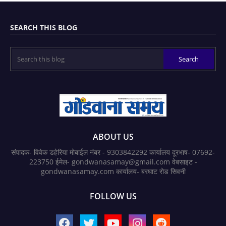
SEARCH THIS BLOG
ABOUT US
संपादक- विवेक डहेरिया मोबाईल नंबर - 9303842292 कार्यालय दूरभाष- 07692-
223750 ईमेल- gondwanasamay@gmail.com वेबसाइट -
gondwanasamay.com कार्यालय- बरघाट रोड सिवनी
FOLLOW US