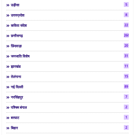
5
उड़ीसा
8
उत्तरप्रदेश
22
कविता संदेश
268
छत्तीसगढ़
20
छिंदवाड़ा
31
जनजाति विशेष
11
झारखंड
15
तेलंगाना
89
नई दिल्ली
7
नरसिंहपुर
2
पश्चिम बंगाल
1
बरघाट
2
बिहार