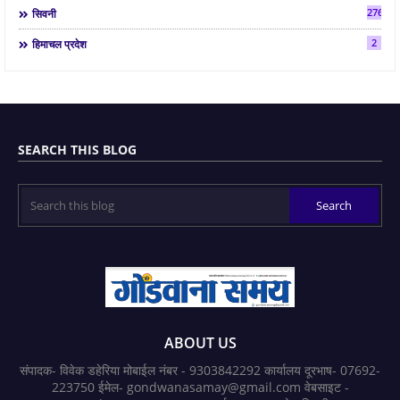
2763
सिवनी
2
हिमाचल प्रदेश
SEARCH THIS BLOG
ABOUT US
संपादक- विवेक डहेरिया मोबाईल नंबर - 9303842292 कार्यालय दूरभाष- 07692-
223750 ईमेल- gondwanasamay@gmail.com वेबसाइट -