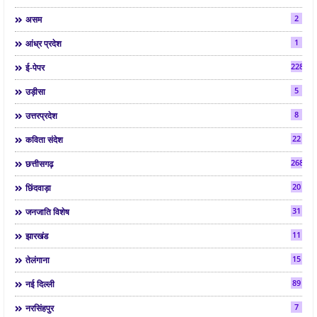
2
असम
1
आंध्र प्रदेश
2286
ई-पेपर
5
उड़ीसा
8
उत्तरप्रदेश
22
कविता संदेश
268
छत्तीसगढ़
20
छिंदवाड़ा
31
जनजाति विशेष
11
झारखंड
15
तेलंगाना
89
नई दिल्ली
7
नरसिंहपुर