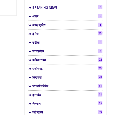
5
BREAKING NEWS
2
असम
1
आंध्र प्रदेश
2286
ई-पेपर
5
उड़ीसा
8
उत्तरप्रदेश
22
कविता संदेश
268
छत्तीसगढ़
20
छिंदवाड़ा
31
जनजाति विशेष
11
झारखंड
15
तेलंगाना
89
नई दिल्ली