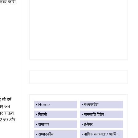
 नंबर जारी
तो हमें
Home
मध्यप्रदेश
पाए अब
 आर राऊत
सिवनी
जनजाति विशेष
06259 और
समाचार
ई-पेपर
सम्पादकीय
वार्षिक सदस्यता / आर्थिक सहयोग