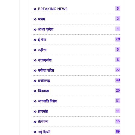
5
BREAKING NEWS
2
असम
1
आंध्र प्रदेश
2286
ई-पेपर
5
उड़ीसा
8
उत्तरप्रदेश
22
कविता संदेश
268
छत्तीसगढ़
20
छिंदवाड़ा
31
जनजाति विशेष
11
झारखंड
15
तेलंगाना
89
नई दिल्ली