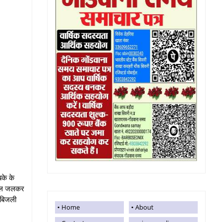
बके के
 फसल जलकर
 बिजली
Home
About