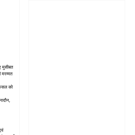
ए मुसीबत
ी मरम्मत
ी फसल को
नादौन,
वं