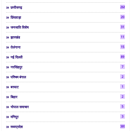
268
छत्तीसगढ़
20
छिंदवाड़ा
31
जनजाति विशेष
11
झारखंड
15
तेलंगाना
89
नई दिल्ली
7
नरसिंहपुर
2
पश्चिम बंगाल
1
बरघाट
2
बिहार
5
भोपाल समाचार
3
मणिपुर
3892
मध्यप्रदेश