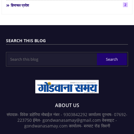
2
हिमाचल प्रदेश
SEARCH THIS BLOG
ABOUT US
संपादक- विवेक डहेरिया मोबाईल नंबर - 9303842292 कार्यालय दूरभाष- 07692-
223750 ईमेल- gondwanasamay@gmail.com वेबसाइट -
gondwanasamay.com कार्यालय- बरघाट रोड सिवनी