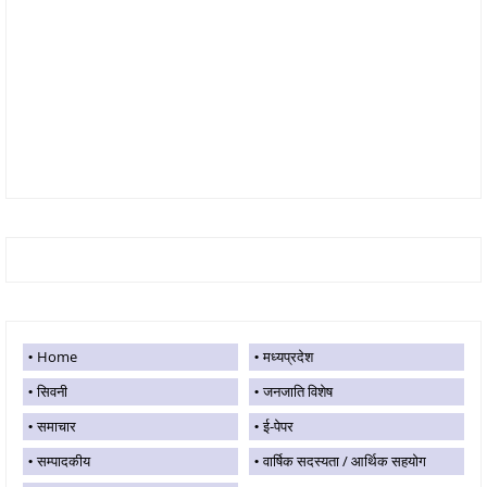
Home
मध्यप्रदेश
सिवनी
जनजाति विशेष
समाचार
ई-पेपर
सम्पादकीय
वार्षिक सदस्यता / आर्थिक सहयोग