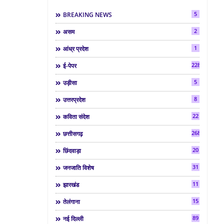
5
BREAKING NEWS
2
असम
1
आंध्र प्रदेश
2287
ई-पेपर
5
उड़ीसा
8
उत्तरप्रदेश
22
कविता संदेश
268
छत्तीसगढ़
20
छिंदवाड़ा
31
जनजाति विशेष
11
झारखंड
15
तेलंगाना
89
नई दिल्ली