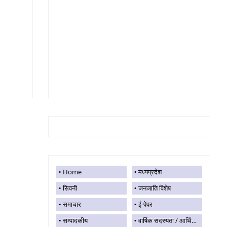
Home
मध्यप्रदेश
सिवनी
जनजाति विशेष
समाचार
ई-पेपर
सम्पादकीय
वार्षिक सदस्यता / आर्थिक सहयोग