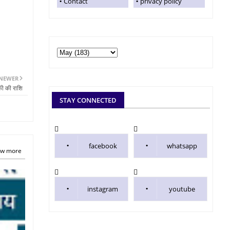
Contact
privacy policy
NEWER
फी की राशि
STAY CONNECTED
facebook
whatsapp
w more
instagram
youtube