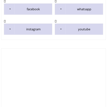
facebook
whatsapp
instagram
youtube