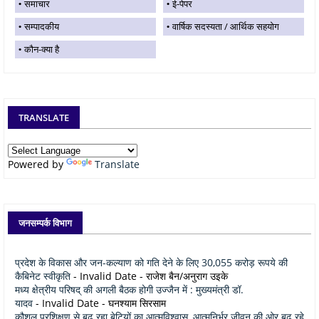
समाचार
ई-पेपर
सम्पादकीय
वार्षिक सदस्यता / आर्थिक सहयोग
कौन-क्या है
TRANSLATE
Powered by
Translate
जनसम्पर्क विभाग
प्रदेश के विकास और जन-कल्याण को गति देने के लिए 30,055 करोड़ रूपये की
कैबिनेट स्वीकृति
- Invalid Date
- राजेश बैन/अनुराग उइके
मध्य क्षेत्रीय परिषद् की अगली बैठक होगी उज्जैन में : मुख्यमंत्री डॉ.
यादव
- Invalid Date
- घनश्याम सिरसाम
कौशल प्रशिक्षण से बढ़ रहा बेटियों का आत्मविश्वास, आत्मनिर्भर जीवन की ओर बढ़ रहे