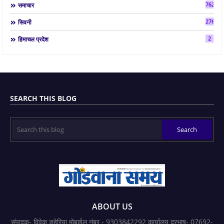
7624
समाचार
2763
सिवनी
2
हिमाचल प्रदेश
SEARCH THIS BLOG
ABOUT US
संपादक- विवेक डहेरिया मोबाईल नंबर - 9303842292 कार्यालय दूरभाष- 07692-