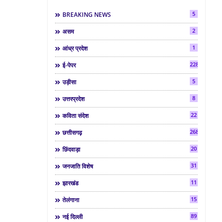
5
BREAKING NEWS
2
असम
1
आंध्र प्रदेश
2286
ई-पेपर
5
उड़ीसा
8
उत्तरप्रदेश
22
कविता संदेश
268
छत्तीसगढ़
20
छिंदवाड़ा
31
जनजाति विशेष
11
झारखंड
15
तेलंगाना
89
नई दिल्ली