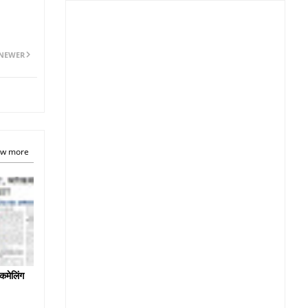
NEWER
w more
कमेलिंग