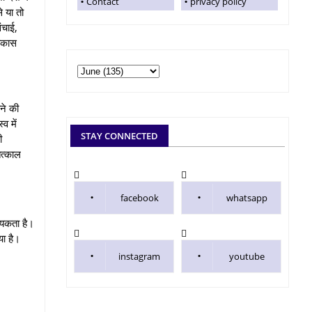
Contact
privacy policy
े या तो
ंचाई,
विकास
ने की
व में
STAY CONNECTED
ी
तत्काल
facebook
whatsapp
श्यकता है।
या है।
instagram
youtube