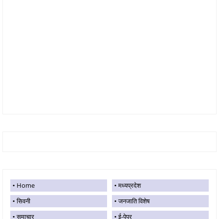
Home
मध्यप्रदेश
सिवनी
जनजाति विशेष
समाचार
ई-पेपर