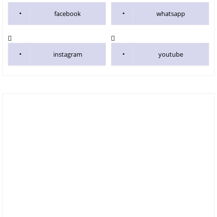
facebook
whatsapp
instagram
youtube