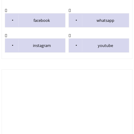
facebook
whatsapp
instagram
youtube