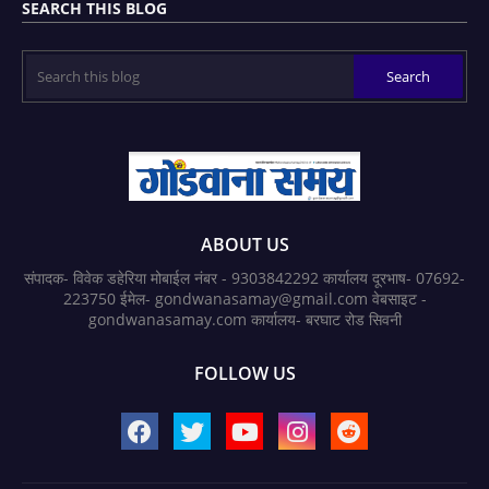
SEARCH THIS BLOG
ABOUT US
संपादक- विवेक डहेरिया मोबाईल नंबर - 9303842292 कार्यालय दूरभाष- 07692-
223750 ईमेल- gondwanasamay@gmail.com वेबसाइट -
gondwanasamay.com कार्यालय- बरघाट रोड सिवनी
FOLLOW US