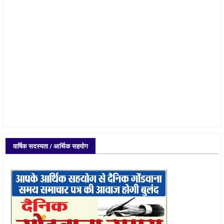
वार्षिक सदस्यता / आर्थिक सहयोग