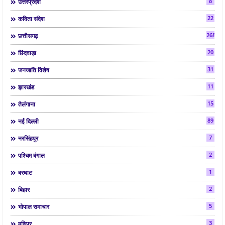
8
उत्तरप्रदेश
22
कविता संदेश
268
छत्तीसगढ़
20
छिंदवाड़ा
31
जनजाति विशेष
11
झारखंड
15
तेलंगाना
89
नई दिल्ली
7
नरसिंहपुर
2
पश्चिम बंगाल
1
बरघाट
2
बिहार
5
भोपाल समाचार
3
मणिपुर