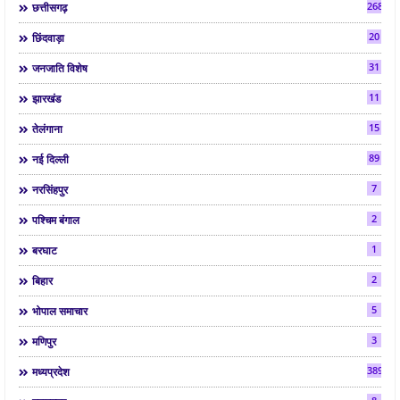
268
छत्तीसगढ़
20
छिंदवाड़ा
31
जनजाति विशेष
11
झारखंड
15
तेलंगाना
89
नई दिल्ली
7
नरसिंहपुर
2
पश्चिम बंगाल
1
बरघाट
2
बिहार
5
भोपाल समाचार
3
मणिपुर
3892
मध्यप्रदेश