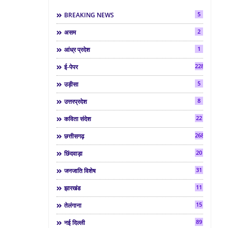
5
BREAKING NEWS
2
असम
1
आंध्र प्रदेश
2286
ई-पेपर
5
उड़ीसा
8
उत्तरप्रदेश
22
कविता संदेश
268
छत्तीसगढ़
20
छिंदवाड़ा
31
जनजाति विशेष
11
झारखंड
15
तेलंगाना
89
नई दिल्ली