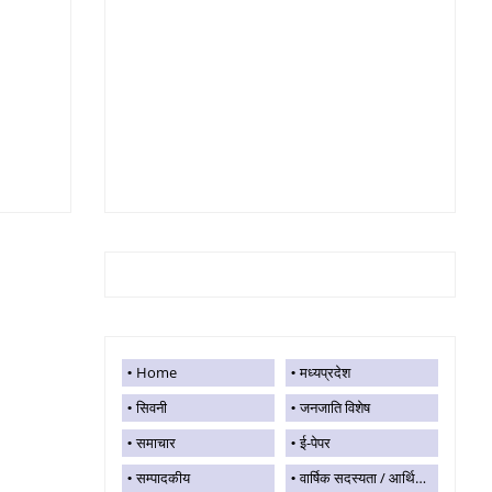
Home
मध्यप्रदेश
सिवनी
जनजाति विशेष
समाचार
ई-पेपर
सम्पादकीय
वार्षिक सदस्यता / आर्थिक सहयोग