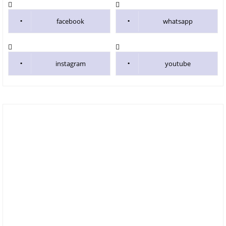
facebook
whatsapp
instagram
youtube