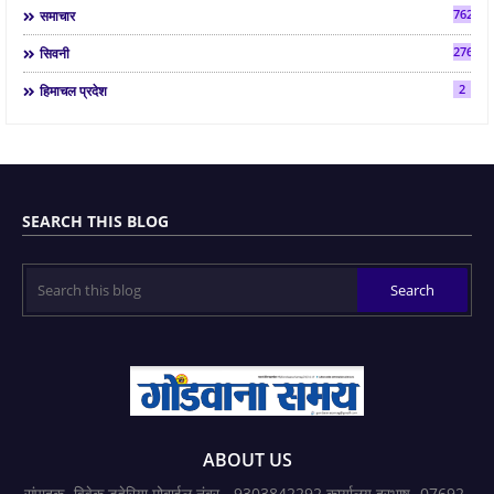
7624
समाचार
2763
सिवनी
2
हिमाचल प्रदेश
SEARCH THIS BLOG
ABOUT US
संपादक- विवेक डहेरिया मोबाईल नंबर - 9303842292 कार्यालय दूरभाष- 07692-