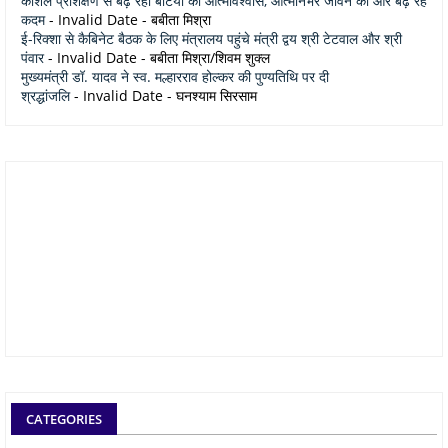
कौशल प्रशिक्षण से बढ़ रहा बेटियों का आत्मविश्वास, आत्मनिर्भर जीवन की ओर बढ़ रहे
कदम
- Invalid Date
- बबीता मिश्रा
ई-रिक्शा से कैबिनेट बैठक के लिए मंत्रालय पहुंचे मंत्री द्वय श्री टेटवाल और श्री
पंवार
- Invalid Date
- बबीता मिश्रा/शिवम शुक्ल
मुख्यमंत्री डॉ. यादव ने स्व. मल्हारराव होल्कर की पुण्यतिथि पर दी
श्रद्धांजलि
- Invalid Date
- घनश्याम सिरसाम
CATEGORIES