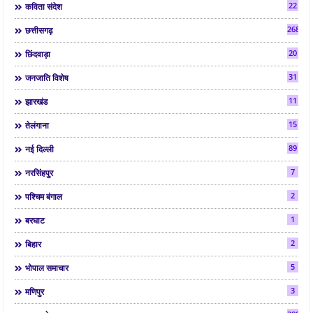
22
कविता संदेश
268
छत्तीसगढ़
20
छिंदवाड़ा
31
जनजाति विशेष
11
झारखंड
15
तेलंगाना
89
नई दिल्ली
7
नरसिंहपुर
2
पश्चिम बंगाल
1
बरघाट
2
बिहार
5
भोपाल समाचार
3
मणिपुर