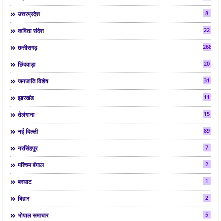
8
उत्तरप्रदेश
22
कविता संदेश
268
छत्तीसगढ़
20
छिंदवाड़ा
31
जनजाति विशेष
11
झारखंड
15
तेलंगाना
89
नई दिल्ली
7
नरसिंहपुर
2
पश्चिम बंगाल
1
बरघाट
2
बिहार
5
भोपाल समाचार