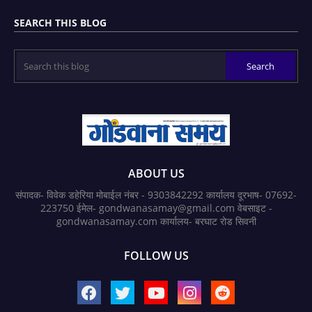
SEARCH THIS BLOG
ABOUT US
संपादक- विवेक डहेरिया मोबाईल नंबर - 9303842292 कार्यालय दूरभाष- 07692-
223750 ईमेल- gondwanasamay@gmail.com वेबसाइट -
gondwanasamay.com कार्यालय- बरघाट रोड सिवनी
FOLLOW US