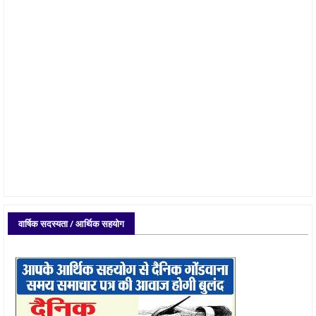
वार्षिक सदस्यता / आर्थिक सहयोग