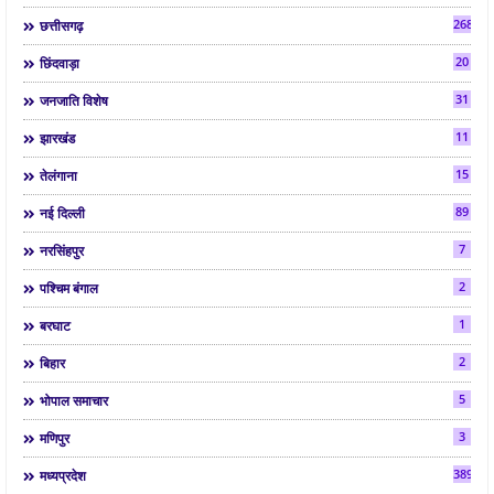
268
छत्तीसगढ़
20
छिंदवाड़ा
31
जनजाति विशेष
11
झारखंड
15
तेलंगाना
89
नई दिल्ली
7
नरसिंहपुर
2
पश्चिम बंगाल
1
बरघाट
2
बिहार
5
भोपाल समाचार
3
मणिपुर
3892
मध्यप्रदेश