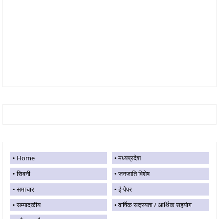
Home
मध्यप्रदेश
सिवनी
जनजाति विशेष
समाचार
ई-पेपर
सम्पादकीय
वार्षिक सदस्यता / आर्थिक सहयोग