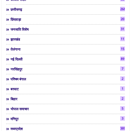
268
छत्तीसगढ़
20
छिंदवाड़ा
31
जनजाति विशेष
11
झारखंड
15
तेलंगाना
89
नई दिल्ली
7
नरसिंहपुर
2
पश्चिम बंगाल
1
बरघाट
2
बिहार
5
भोपाल समाचार
3
मणिपुर
3892
मध्यप्रदेश