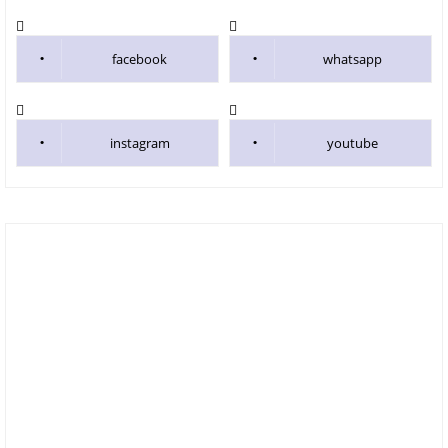
facebook
whatsapp
instagram
youtube