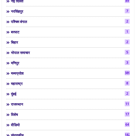
89
नई दिल्ली
7
नरसिंहपुर
2
पश्चिम बंगाल
1
बरघाट
2
बिहार
5
भोपाल समाचार
3
मणिपुर
3892
मध्यप्रदेश
8
महाराष्ट्र
2
मुंबई
11
राजस्थान
17
विशेष
64
वीडियो
182
संपादकीय