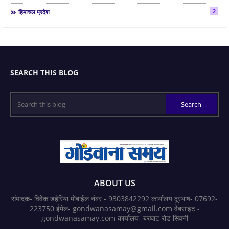
2
हिमाचल प्रदेश
SEARCH THIS BLOG
ABOUT US
संपादक- विवेक डहेरिया मोबाईल नंबर - 9303842292 कार्यालय दूरभाष- 07692-
223750 ईमेल- gondwanasamay@gmail.com वेबसाइट -
gondwanasamay.com कार्यालय- बरघाट रोड सिवनी