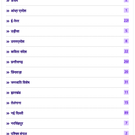
असम
1
आंध्र प्रदेश
2286
ई-पेपर
5
उड़ीसा
8
उत्तरप्रदेश
22
कविता संदेश
268
छत्तीसगढ़
20
छिंदवाड़ा
31
जनजाति विशेष
11
झारखंड
15
तेलंगाना
89
नई दिल्ली
7
नरसिंहपुर
2
पश्चिम बंगाल